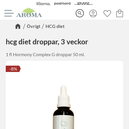
Kundva
Favorite
Meny
search
Övrigt
HCG diet
hcg diet droppar, 3 veckor
1 fl Hormony Complex G droppar 50 ml.
8
%