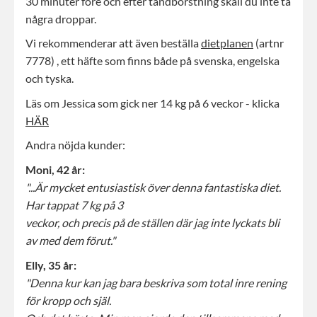
30 minuter före och efter tandborstning skall du inte ta
några droppar.
Vi rekommenderar att även beställa
dietplanen
(artnr
7778) , ett häfte som finns både på svenska, engelska
och tyska.
Läs om Jessica som gick ner 14 kg på 6 veckor - klicka
HÄR
Andra nöjda kunder:
Moni, 42 år:
"...Är mycket entusiastisk över denna fantastiska diet.
Har tappat 7 kg på 3
veckor, och precis på de ställen där jag inte lyckats bli
av med dem förut."
Elly, 35 år:
"Denna kur kan jag bara beskriva som total inre rening
för kropp och själ.