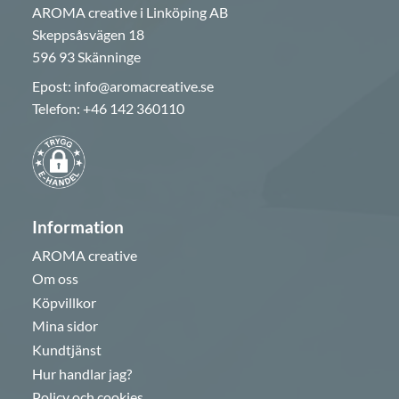
AROMA creative i Linköping AB
Skeppsåsvägen 18
596 93 Skänninge
Epost:
info@aromacreative.se
Telefon:
+46 142 360110
Information
AROMA creative
Om oss
Köpvillkor
Mina sidor
Kundtjänst
Hur handlar jag?
Policy och cookies