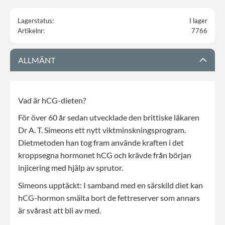
Lagerstatus
I lager
Artikelnr
7766
ALLMÄNT
Vad är hCG-dieten?
För över 60 år sedan utvecklade den brittiske läkaren
Dr A. T. Simeons ett nytt viktminskningsprogram.
Dietmetoden han tog fram använde kraften i det
kroppsegna hormonet hCG och krävde från början
injicering med hjälp av sprutor.
Simeons upptäckt: I samband med en särskild diet kan
hCG-hormon smälta bort de fettreserver som annars
är svårast att bli av med.