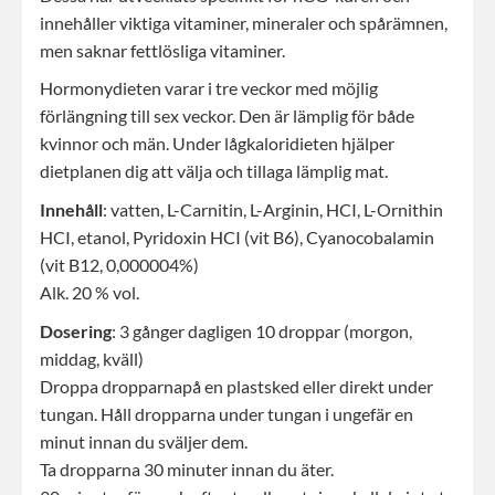
innehåller viktiga vitaminer, mineraler och spårämnen,
men saknar fettlösliga vitaminer.
Hormonydieten varar i tre veckor med möjlig
förlängning till sex veckor. Den är lämplig för både
kvinnor och män. Under lågkaloridieten hjälper
dietplanen dig att välja och tillaga lämplig mat.
Innehåll
: vatten, L-Carnitin, L-Arginin, HCI, L-Ornithin
HCI, etanol, Pyridoxin HCI (vit B6), Cyanocobalamin
(vit B12, 0,000004%)
Alk. 20 % vol.
Dosering
: 3 gånger dagligen 10 droppar (morgon,
middag, kväll)
Droppa dropparnapå en plastsked eller direkt under
tungan. Håll dropparna under tungan i ungefär en
minut innan du sväljer dem.
Ta dropparna 30 minuter innan du äter.