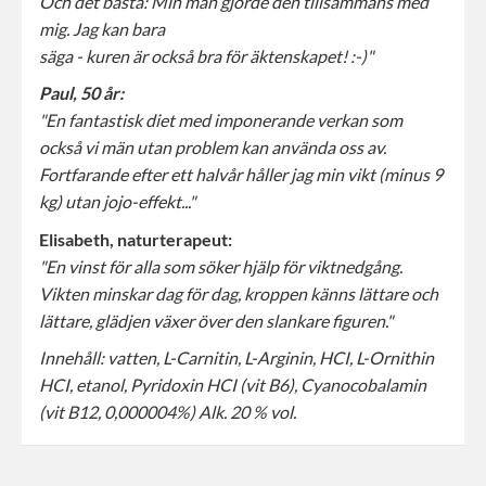
Och det bästa: Min man gjorde den tillsammans med
mig. Jag kan bara
säga - kuren är också bra för äktenskapet! :-)"
Paul, 50 år:
"En fantastisk diet med imponerande verkan som
också vi män utan problem kan använda oss av.
Fortfarande efter ett halvår håller jag min vikt (minus 9
kg) utan jojo-effekt..."
Elisabeth, naturterapeut:
"En vinst för alla som söker hjälp för viktnedgång.
Vikten minskar dag för dag, kroppen känns lättare och
lättare, glädjen växer över den slankare figuren."
Innehåll: vatten, L-Carnitin, L-Arginin, HCI, L-Ornithin
HCI, etanol, Pyridoxin HCI (vit B6), Cyanocobalamin
(vit B12, 0,000004%)
Alk. 20 % vol.