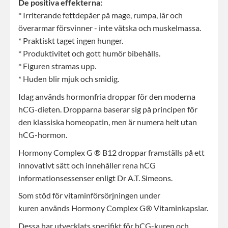
De positiva effekterna:
* Irriterande fettdepåer på mage, rumpa, lår och
överarmar försvinner - inte vätska och muskelmassa.
* Praktiskt taget ingen hunger.
* Produktivitet och gott humör bibehålls.
* Figuren stramas upp.
* Huden blir mjuk och smidig.
Idag används hormonfria droppar för den moderna
hCG-dieten. Dropparna baserar sig på principen för
den klassiska homeopatin, men är numera helt utan
hCG-hormon.
Hormony Complex G ® B12 droppar framställs på ett
innovativt sätt och innehåller rena hCG
informationsessenser enligt Dr A.T. Simeons.
Som stöd för vitaminförsörjningen under
kuren används Hormony Complex G® Vitaminkapslar.
Dessa har utvecklats specifikt för hCG-kuren och