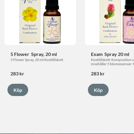
5 Flower  Spray, 20 ml
Exam  Spray 20 ml
5 Flower Spray, 20 ml Kosttillskott
Kosttillskott· Komposition 
innehåller 5 blomessenser· F
Sprayas direkt i munnen· Inn
alkohol
283
kr
283
kr