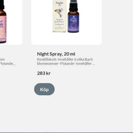
Night Spray, 20 ml
som 
Kosttillskott- Innehåller 6 olika Bach 
lytande· 
blomessenser- Flytande- Innehåller 
ehåller 
alkohol
283
kr