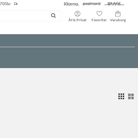
r 700kr
Kundvagn
Favoriter
Åf & Privat
V