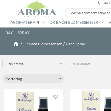
+46 
AROMATERAPI
DR BACH BLOMESSENSER
BACH SPRAY
Dr Bach Blomessenser
Bach Spray
Prisintervall
Visa endast
283
0
Finns i lager
Välj sortering
Lägg till i favoriter