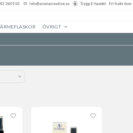
142 360110
info@aromacreative.se
Trygg E-handel
Fri frakt öve
VÄRMEFLASKOR
ÖVRIGT
Lägg till i favoriter
Lägg till i favoriter