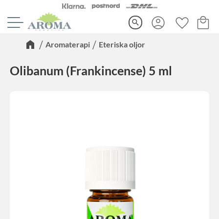
Kundva
Favorite
Meny
search
Aromaterapi
Eteriska oljor
Olibanum (Frankincense) 5 ml