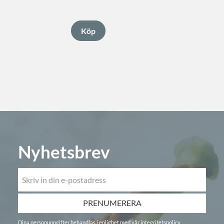
Nyhetsbrev
PRENUMERERA
Dina personuppgifter behandlas i enlighet med vår
integritetspolicy
.