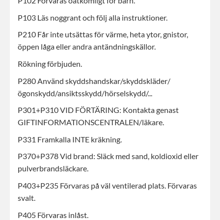
P102 Förvaras oåtkomligt för barn.
P103 Läs noggrant och följ alla instruktioner.
P210 Får inte utsättas för värme, heta ytor, gnistor,
öppen låga eller andra antändningskällor.
Rökning förbjuden.
P280 Använd skyddshandskar/skyddskläder/
ögonskydd/ansiktsskydd/hörselskydd/...
P301+P310 VID FÖRTÄRING: Kontakta genast
GIFTINFORMATIONSCENTRALEN/läkare.
P331 Framkalla INTE kräkning.
P370+P378 Vid brand: Släck med sand, koldioxid eller
pulverbrandsläckare.
P403+P235 Förvaras på väl ventilerad plats. Förvaras
svalt.
P405 Förvaras inlåst.