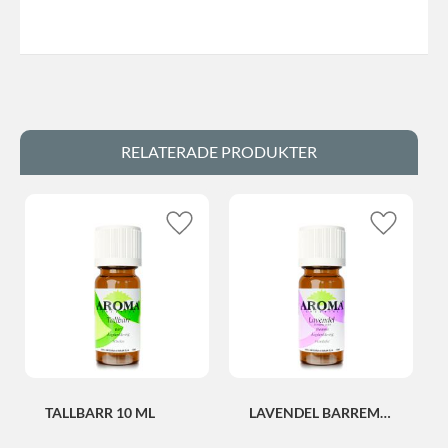
RELATERADE PRODUKTER
Lägg till i favoriter
Lägg till i
TALLBARR 10 ML
LAVENDEL BARREME 
EXTRA