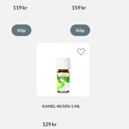
119
kr
159
kr
Lägg till i favoriter
KANEL 40/50% 5 ML
129
kr