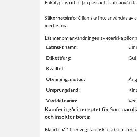
Eukalyptus och oljan passar bra att använda
Säkerhetsinfo:
Oljan ska inte användas av ep
med astma.
Läs mer om användningen av eteriska oljor
h
Latinskt namn:
Cin
Etikettfärg:
Gul
Kvalitet:
Utvinningsmetod:
Ångd
Ursprungsland:
Kin
Växtdel namn:
Ved
Kamfer ingår i receptet för
Sommarolj
och insekter borta:
Blanda på 1 liter vegetabilisk olja (som t ex 