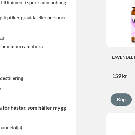
 till liniment i sportsammanhang.
ileptiker, gravida eller personer
är
.
namomum camphora
LAVENDEL 
EXTRA
159
kr
estillering
a
a
för hästar, som håller mygg
mandelolja):