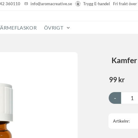
142 360110
info@aromacreative.se
Trygg E-handel
Fri frakt öve
VÄRMEFLASKOR
ÖVRIGT
Kamfer
99
kr
-
Artikelnr