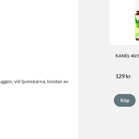
KANEL 40/
129
kr
ggen, vid ljumskarna, insidan av