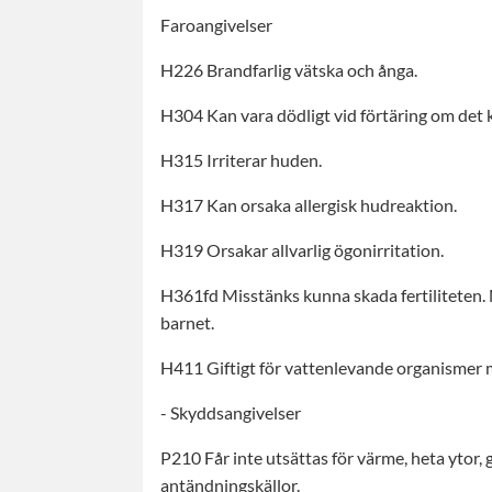
Faroangivelser
H226 Brandfarlig vätska och ånga.
H304 Kan vara dödligt vid förtäring om det 
H315 Irriterar huden.
H317 Kan orsaka allergisk hudreaktion.
H319 Orsakar allvarlig ögonirritation.
H361fd Misstänks kunna skada fertiliteten.
barnet.
H411 Giftigt för vattenlevande organismer m
- Skyddsangivelser
P210 Får inte utsättas för värme, heta ytor, 
antändningskällor.