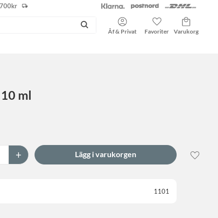
r 700kr
Kundvagn
Favoriter
Åf & Privat
 10 ml
+
Lägg til
1101