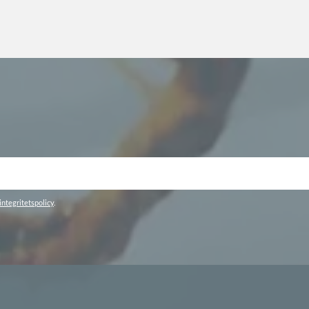
integritetspolicy
.