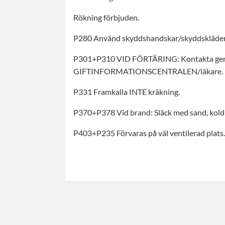
Rökning förbjuden.
P280 Använd skyddshandskar/skyddskläder
P301+P310 VID FÖRTÄRING: Kontakta ge
GIFTINFORMATIONSCENTRALEN/läkare.
P331 Framkalla INTE kräkning.
P370+P378 Vid brand: Släck med sand, koldi
P403+P235 Förvaras på väl ventilerad plats. 