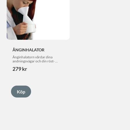
ÅNGINHALATOR
Ånginhalatorn vårdar dina 
andningsvägar och din röst- 
oumbärlig  vid första symptom av 
279
kr
förkylning!