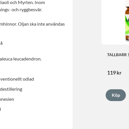
Niaoli och Myrten. Inom
ings- och ryggbesvär.
emhinnor. Oljan ska inte användas
på
TALLBARR 
aleuca leucadendron.
119
kr
ventionellt odlad
estillering
onesien
d