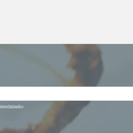
integritetspolicy
.