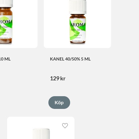
10 ML
KANEL 40/50% 5 ML
129
kr
Lägg till i favoriter