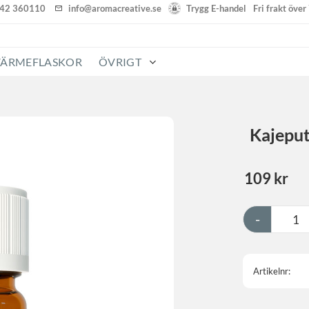
142 360110
info@aromacreative.se
Trygg E-handel
Fri frakt öve
VÄRMEFLASKOR
ÖVRIGT
Kajeput
109
kr
-
Artikelnr