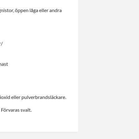
gnistor, öppen låga eller andra
r/
nast
oxid eller pulverbrandsläckare.
Förvaras svalt.