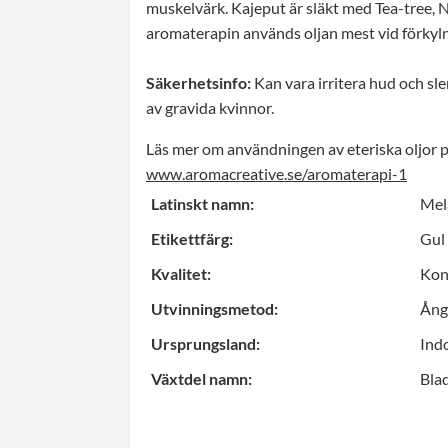
muskelvärk. Kajeput är släkt med Tea-tree, 
aromaterapin används oljan mest vid förkyln
Säkerhetsinfo:
Kan vara irritera hud och sl
av gravida kvinnor.
Läs mer om användningen av eteriska oljor 
www.aromacreative.se/aromaterapi-1
Latinskt namn:
Mel
Etikettfärg:
Gul
Kvalitet:
Kon
Utvinningsmetod:
Ångd
Ursprungsland:
Ind
Växtdel namn:
Bla