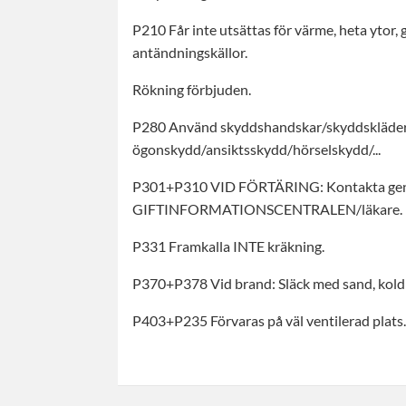
P210 Får inte utsättas för värme, heta ytor, 
antändningskällor.
Rökning förbjuden.
P280 Använd skyddshandskar/skyddskläde
ögonskydd/ansiktsskydd/hörselskydd/...
P301+P310 VID FÖRTÄRING: Kontakta ge
GIFTINFORMATIONSCENTRALEN/läkare.
P331 Framkalla INTE kräkning.
P370+P378 Vid brand: Släck med sand, koldi
P403+P235 Förvaras på väl ventilerad plats. 