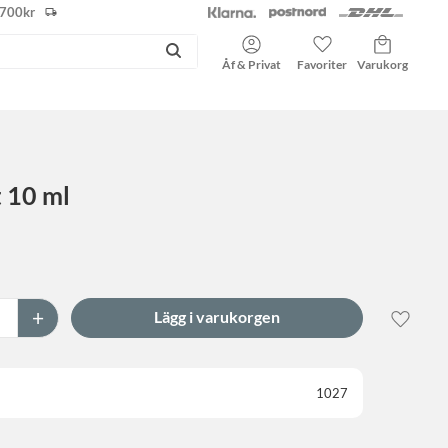
r 700kr
Kundvagn
Favoriter
Åf & Privat
 10 ml
+
Lägg til
1027