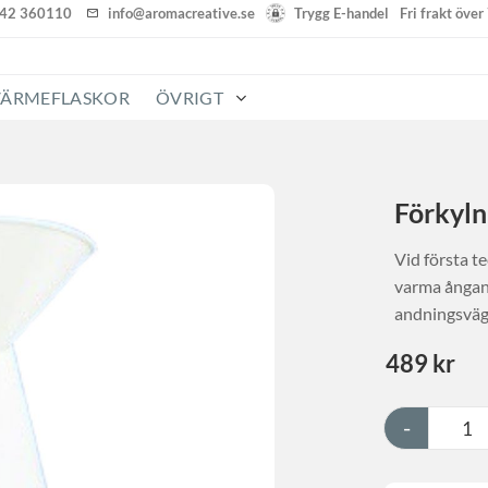
142 360110
info@aromacreative.se
Trygg E-handel
Fri frakt öve
VÄRMEFLASKOR
ÖVRIGT
Förkyln
Vid första t
varma ångan 
andningsväga
489
kr
-