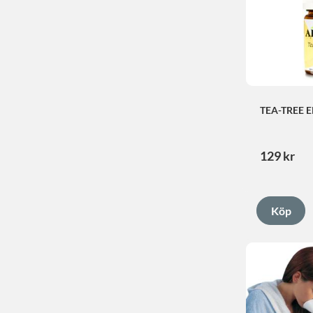
TEA-TREE 
129
kr