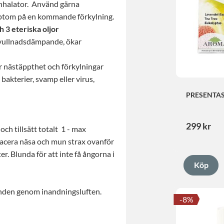
inhalator. Använd gärna
mptom på en kommande förkylning.
 3 eteriska oljor
svullnadsdämpande, ökar
ar nästäppthet och förkylningar
 bakterier, svamp eller virus,
PRESENTAS
HUSAPOTE
299
kr
och tillsätt totalt 1 - max
Placera näsa och mun strax ovanför
r. Blunda för att inte få ångorna i
anden genom inandningsluften.
8
%