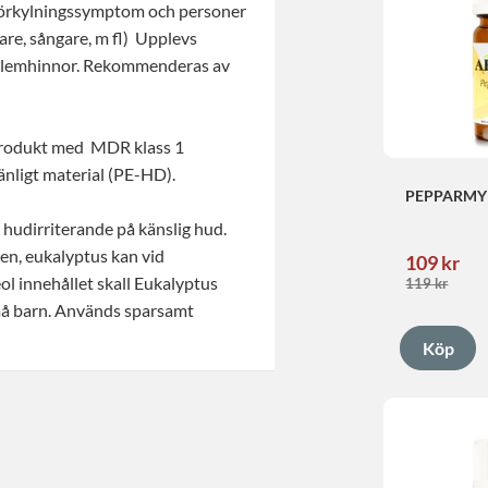
förkylningssymptom och personer
are, sångare, m fl) Upplevs
e slemhinnor. Rekommenderas av
 produkt med MDR klass 1
vänligt material (PE-HD).
PEPPARMY
 hudirriterande på känslig hud.
en, eukalyptus kan vid
109
kr
ol innehållet skall Eukalyptus
119
kr
små barn. Används sparsamt