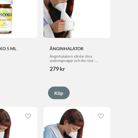
EKO 5 ML
ÅNGINHALATOR
Ånginhalatorn vårdar dina 
andningsvägar och din röst- 
oumbärlig  vid första symptom av 
279
kr
förkylning!
Lägg till i favoriter
Lägg till i favorite