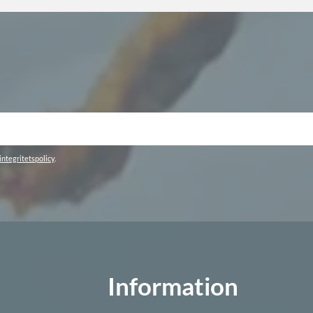
integritetspolicy
.
Information