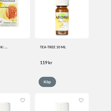
K: 
TEA-TREE 10 ML
K
119
kr
Lägg till i favoriter
Lägg till i favorite