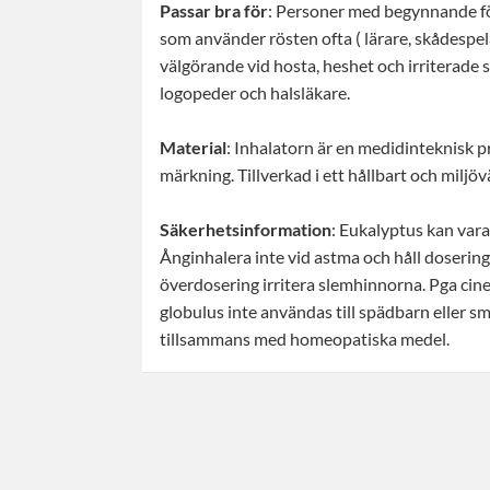
Passar bra för
: Personer med begynnande 
som använder rösten ofta ( lärare, skådespel
välgörande vid hosta, heshet och irriterad
logopeder och halsläkare.
Material
: Inhalatorn är en medidinteknisk
märkning. Tillverkad i ett hållbart och miljö
Säkerhetsinformation
: Eukalyptus kan vara
Ånginhalera inte vid astma och håll dosering
överdosering irritera slemhinnorna. Pga cine
globulus inte användas till spädbarn eller 
tillsammans med homeopatiska medel.