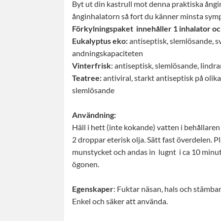
Byt ut din kastrull mot denna praktiska ång
ånginhalatorn så fort du känner minsta sy
Förkylningspaket innehåller 1 inhalator och
Eukalyptus eko:
antiseptisk, slemlösande, 
andningskapaciteten
Vinterfrisk
: antiseptisk, slemlösande, lindr
Teatree:
antiviral, starkt antiseptisk på olika
slemlösande
Användning:
Häll i hett (inte kokande) vatten i behållaren 
2 droppar eterisk olja. Sätt fast överdelen. 
munstycket och andas in lugnt i ca 10 minute
ögonen.
Egenskaper
: Fuktar näsan, hals och stämb
Enkel och säker att använda.