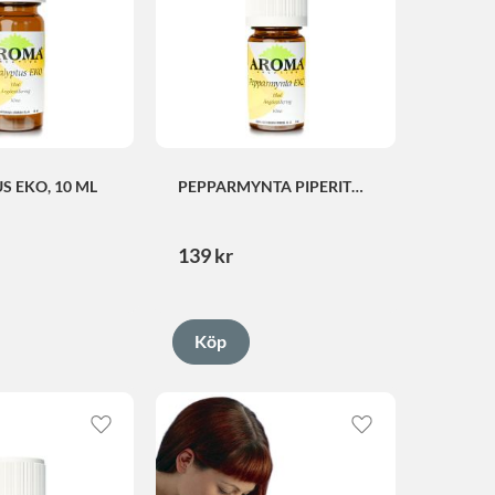
S EKO, 10 ML
PEPPARMYNTA PIPERITA 
EKO, 5 ML
139
kr
Lägg till i favoriter
Lägg till i favorite