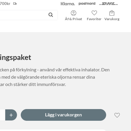
r 700kr
Kundvagn
Favoriter
Åf & Privat
ingspaket
ecken på förkylning - använd vår effektiva inhalator. Den
med de välgörande eteriska oljorna rensar dina
r och stärker ditt immunförsvar.
+
Lägg til