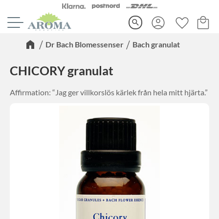
Kundva
Favorite
Meny
search
Dr Bach Blomessenser
Bach granulat
CHICORY granulat
Affirmation: “Jag ger villkorslös kärlek från hela mitt hjärta.”