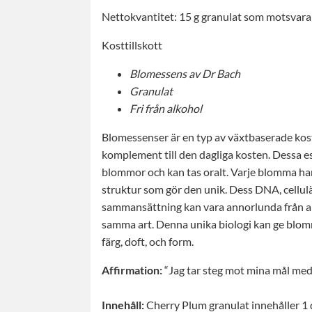
Nettokvantitet: 15 g granulat som motsvarar
Kosttillskott
Blomessens av Dr Bach
Granulat
Fri från alkohol
Blomessenser är en typ av växtbaserade kostt
komplement till den dagliga kosten. Dessa es
blommor och kan tas oralt. Varje blomma har
struktur som gör den unik. Dess DNA, cellul
sammansättning kan vara annorlunda från a
samma art. Denna unika biologi kan ge blom
färg, doft, och form.
Affirmation:
“Jag tar steg mot mina mål med 
Innehåll:
Cherry Plum granulat innehåller 1 