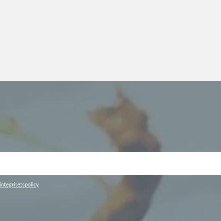
integritetspolicy
.