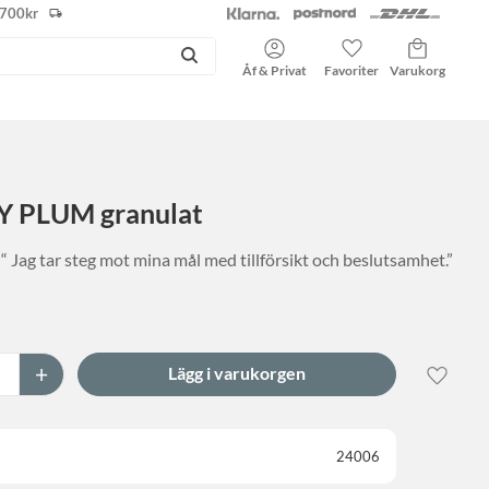
r 700kr
Kundvagn
Favoriter
Åf & Privat
 PLUM granulat
 “ Jag tar steg mot mina mål med tillförsikt och beslutsamhet.”
+
Lägg til
24006