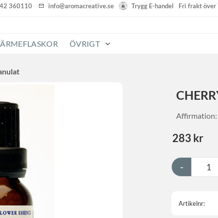
142 360110
info@aromacreative.se
Trygg E-handel
Fri frakt öve
VÄRMEFLASKOR
ÖVRIGT
anulat
CHERRY
Affirmation:
283
kr
-
Artikelnr