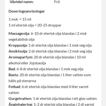
Växtdel namn:
Frö
Doseringsanvisningar
1 msk = 15 ml
1 ml eterisk olja = 20-25 droppar
Massageolja
: 6-10 dr eterisk olja blandas i 2 msk
vegetabilisk olja
Kroppsolja
: 5 dr eterisk olja blandas i 1 msk veg olja
Ansiktsolja
: 2 dr eterisk olja blandas i 2 msk veg olja
Aromaparfym
: 20 dr eterisk olja blandas i 10 ml
alkohol eller Jojobaolja
Bad
: 6-8 dr eterisk olja blandas i 1 msk veg olja
Bastu
: 20 dr eterisk olja blandas i 1 liter vatten som
hälls på stenarna
Fotbad
: 6 dr eterisk olja blandas med 4 liter varmt
vatten
Gurgelvatten
: 1 dr eterisk olja blandas i ett glas vatten
Ånginhalering
: 1-2 dr eterisk olja blandas i 2 dl varmt