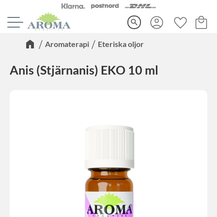
Kundva
Favorite
Meny
search
Aromaterapi
Eteriska oljor
Anis (Stjärnanis) EKO 10 ml