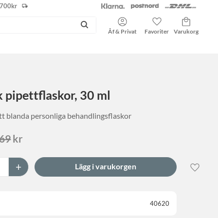
r 700kr
Kundvagn
Favoriter
Åf & Privat
 pipettflaskor, 30 ml
att blanda personliga behandlingsflaskor
ris:
rdinarie pris:
69
kr
+
Lägg til
40620