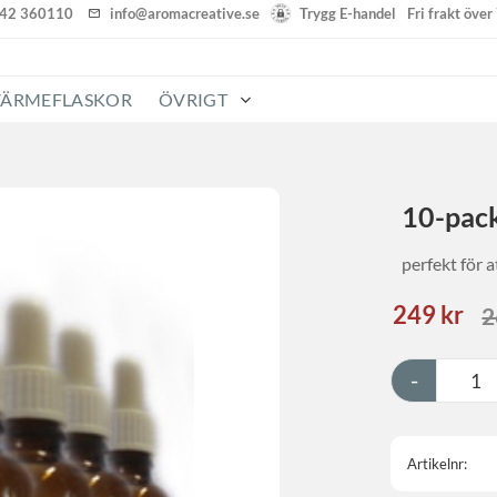
142 360110
info@aromacreative.se
Trygg E-handel
Fri frakt öve
VÄRMEFLASKOR
ÖVRIGT
10-pack
perfekt för 
Nedsatt p
249
kr
O
2
-
Artikelnr