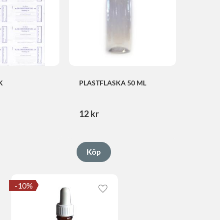
K
PLASTFLASKA 50 ML
12
kr
10
%
Lägg till i favoriter