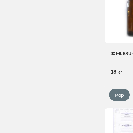
30 ML BRU
18
kr