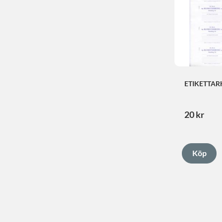
ETIKETTAR
20
kr