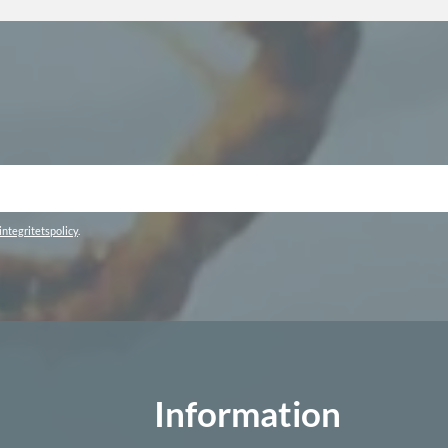
integritetspolicy
.
Information