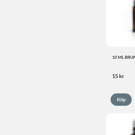
10 ML BRU
15
kr