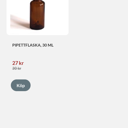
PIPETTFLASKA, 30 ML
27
kr
30
kr