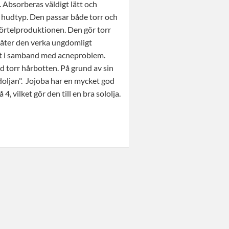
 Absorberas väldigt lätt och
je hudtyp. Den passar både torr och
gkörtelproduktionen. Den gör torr
låter den verka ungdomligt
kt i samband med acneproblem.
id torr hårbotten. På grund av sin
udoljan". Jojoba har en mycket god
, vilket gör den till en bra sololja.