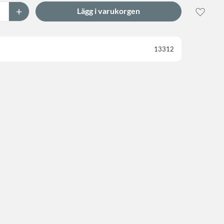
+
Lägg til
13312