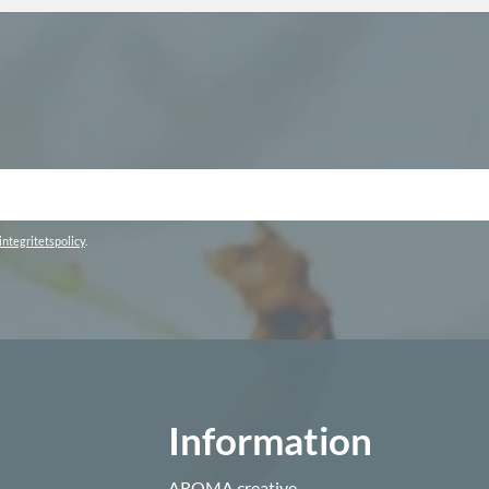
integritetspolicy
.
Information
AROMA creative