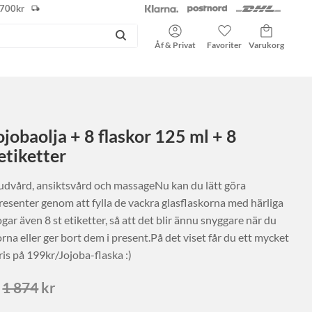
r 700kr
Kundvagn
Favoriter
Åf & Privat
jojobaolja + 8 flaskor 125 ml + 8
etiketter
 hudvård, ansiktsvård och massageNu kan du lätt göra
esenter genom att fylla de vackra glasflaskorna med härliga
fogar även 8 st etiketter, så att det blir ännu snyggare när du
orna eller ger bort dem i present.På det viset får du ett mycket
ris på 199kr/Jojoba-flaska :)
ris:
Ordinarie pris:
1 874
kr