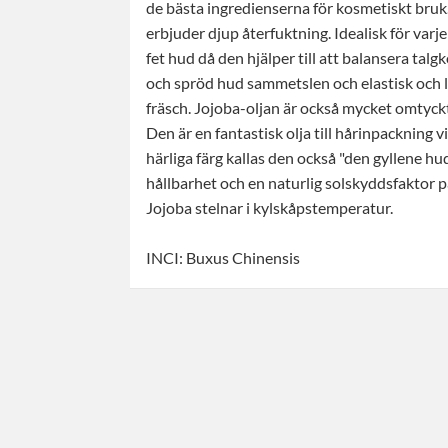
de bästa ingredienserna för kosmetiskt bruk.
erbjuder djup återfuktning. Idealisk för var
fet hud då den hjälper till att balansera tal
och spröd hud sammetslen och elastisk och 
fräsch. Jojoba-oljan är också mycket omtyc
Den är en fantastisk olja till hårinpackning v
härliga färg kallas den också "den gyllene h
hållbarhet och en naturlig solskyddsfaktor på 4
Jojoba stelnar i kylskåpstemperatur.
INCI: Buxus Chinensis