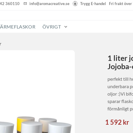
142 360110
info@aromacreative.se
Trygg E-handel
Fri frakt öve
VÄRMEFLASKOR
ÖVRIGT
r
1 liter 
Jojoba-
perfekt till
underbara pr
oljor :)Vi bi
sparar flask
förmånligt p
Nedsatt p
1 592
kr